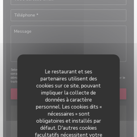
Selon l'article L.223-2 du code de la consommation, il est rappelé que le
Le restaurant et ses
consommateur peut user de son droit à s'inscrire sur la liste d'opposition au
partenaires utilisent des
démarchage téléphonique Bloctel :
bloctel.gouv.fr
. Pour plus d'informations sur le
traitement de vos données, consultez notre
politique de confidentialité
.
cookies sur ce site, pouvant
impliquer la collecte de
données à caractère
personnel. Les cookies dits «
nécessaires » sont
obligatoires et installés par
défaut. D'autres cookies
facultatifs nécessitent votre