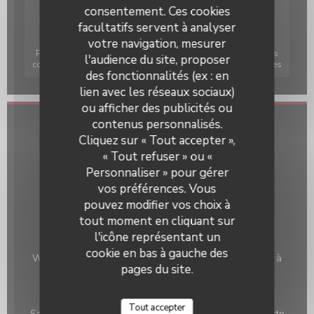
consentement. Ces cookies
facultatifs servent à analyser
votre navigation, mesurer
Pour afficher la carte interactive Waze, vous devez accepter les
l'audience du site, proposer
cookies Waze Map (Google). Ces cookies peuvent collecter des
des fonctionnalités (ex : en
données de navigation et de localisation.
Autoriser
lien avec les réseaux sociaux)
ou afficher des publicités ou
contenus personnalisés.
Le Pinardier
Infos pratiques
Cliquez sur « Tout accepter »,
« Tout refuser » ou «
Cuisine
Personnaliser » pour gérer
Assiette Gourmande, planches
vos préférences. Vous
Type de restaurant
pouvez modifier vos choix à
Bar à vins, Cave à vin
tout moment en cliquant sur
l'icône représentant un
Services
cookie en bas à gauche des
Wifi, Climatisation, Privatisation, Accès aux personnes à
pages du site.
mobilité réduite, Terrasse
Moyens de paiement
Tout accepter
Sans Contact, Eurocard/Mastercard, Espèces, Visa, Carte