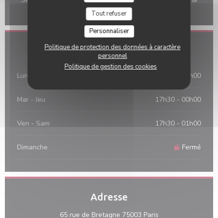
Bleue
Tout refuser
Personnaliser
Politique de protection des données à caractère
Horaires
personnel
Politique de gestion des cookies
Lundi
17h30 - 23h00
Mar
-
Jeu
17h30 - 00h00
Ven
-
Sam
17h30 - 01h00
Dimanche
Fermé
Adresse
((ouvre une nouvell
65 rue de Bretagne 75003 Paris